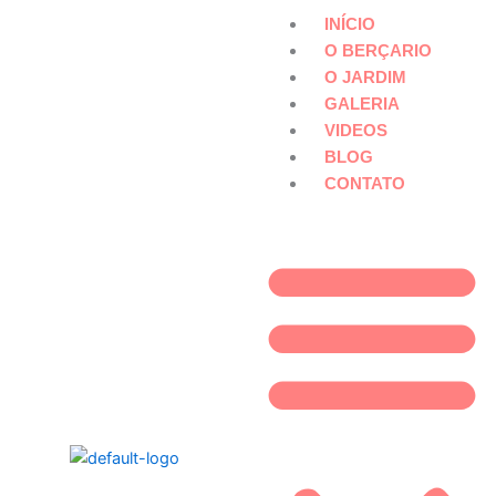
Ir
INÍCIO
para
O BERÇARIO
o
O JARDIM
conteúdo
GALERIA
VIDEOS
BLOG
CONTATO