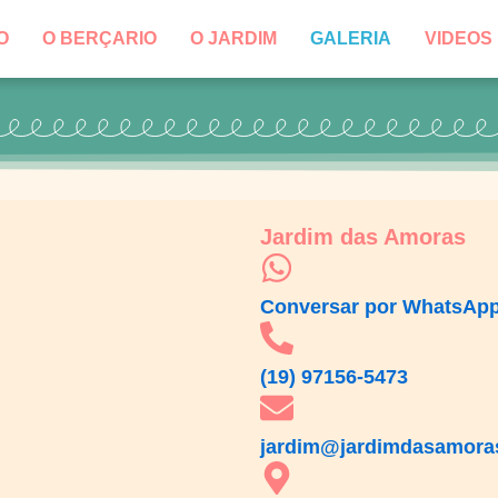
O
O BERÇARIO
O JARDIM
GALERIA
VIDEOS
Jardim das Amoras
Conversar por WhatsAp
(19) 97156-5473
jardim@jardimdasamora