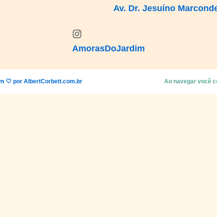
Av. Dr. Jesuíno Marcond
AmorasDoJardim
m 🤍 por AlbertCorbett.com.br
Ao navegar você c