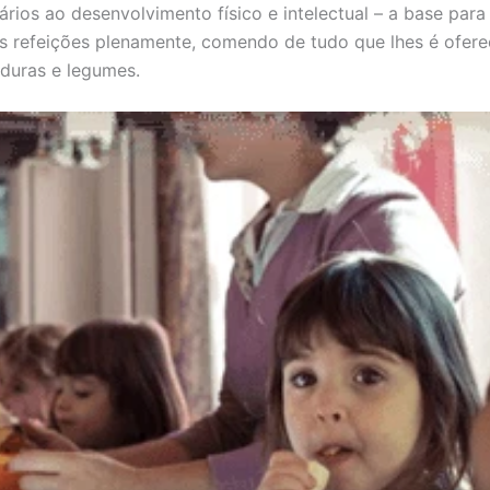
sários ao desenvolvimento físico e intelectual – a base par
 as refeições plenamente, comendo de tudo que lhes é ofe
erduras e legumes.