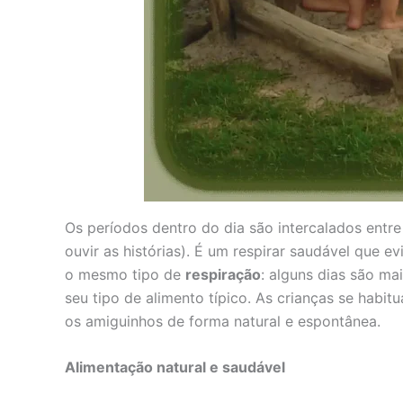
Os períodos dentro do dia são intercalados entre
ouvir as histórias). É um respirar saudável que 
o mesmo tipo de
respiração
: alguns dias são ma
seu tipo de alimento típico. As crianças se habit
os amiguinhos de forma natural e espontânea.
Alimentação natural e saudável